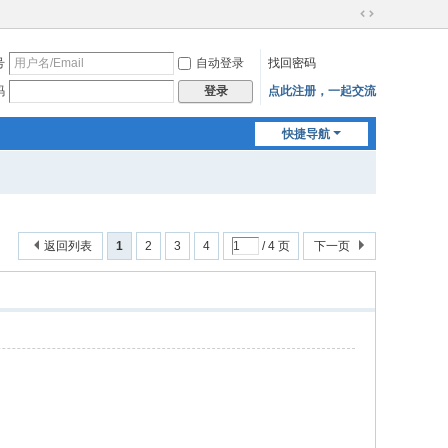
切
换
号
自动登录
找回密码
到
宽
码
点此注册，一起交流
登录
版
快捷导航
返回列表
1
2
3
4
/ 4 页
下一页