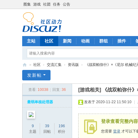
图集
游戏
社团
任务
公告
主站
社区
新闻
动画
群组
插件
»
社区
›
交流汇集
›
资讯版
›
《战双帕弥什》×《尼尔 机械纪元
A
发新帖
C
[游戏相关]
《战双帕弥什》
查看:
10038
|
回复:
36
G
中
最弱单核处理器
发表于 2020-11-22 11:50:10
|
文
社
登录查看完整内容
9
39
196
区
您需要
登录
才可以下
主题
回帖
积分