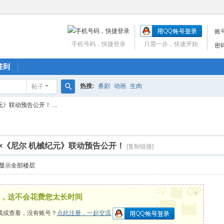
账
手机号码，快捷登录
只需一步，快速开始
密
签到
热搜:
番剧
动画
生肉
帖子
搜
》联动预告公开！ ...
索
×《尼尔 机械纪元》联动预告公开！
[复制链接]
显示全部楼层
×
，这不会花费您太长时间
载或查看，没有账号？
点此注册，一起交流