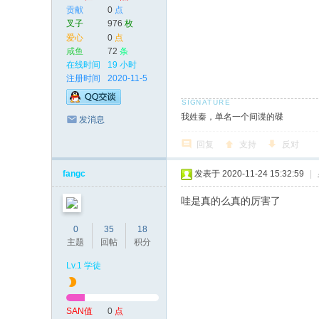
贡献
0
点
叉子
976
枚
爱心
0
点
咸鱼
72
条
在线时间
19 小时
注册时间
2020-11-5
我姓秦，单名一个间谍的碟
发消息
回复
支持
反对
fangc
发表于 2020-11-24 15:32:59
|
哇是真的么真的厉害了
0
35
18
主题
回帖
积分
Lv.1 学徒
SAN值
0
点