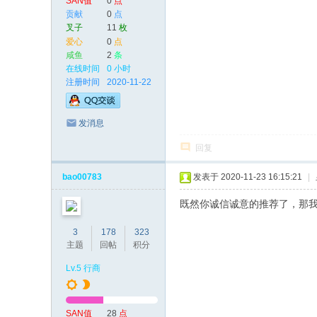
SAN值
0
点
贡献
0
点
叉子
11
枚
爱心
0
点
咸鱼
2
条
在线时间
0 小时
注册时间
2020-11-22
发消息
回复
bao00783
发表于 2020-11-23 16:15:21
|
既然你诚信诚意的推荐了，那
3
178
323
主题
回帖
积分
Lv.5 行商
SAN值
28
点