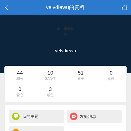
yelvdiewu的资料
点击重新加
载
yelvdiewu
44
10
51
0
积分
SAN值
叉子
贡献
0
3
爱心
咸鱼
Ta的主题
发短消息