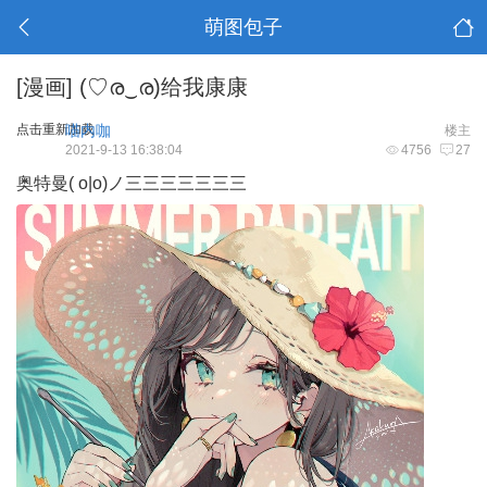
萌图包子
[漫画]
(♡ര‿ര)给我康康
点击重新加载
喵内咖
楼主
2021-9-13 16:38:04
4756
27
奥特曼( o|o)ノ三三三三三三三