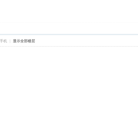
手机
|
显示全部楼层