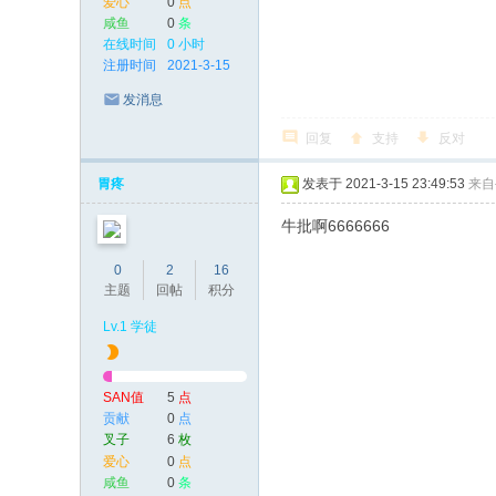
爱心
0
点
咸鱼
0
条
在线时间
0 小时
注册时间
2021-3-15
发消息
回复
支持
反对
胃疼
发表于 2021-3-15 23:49:53
来自
牛批啊6666666
0
2
16
主题
回帖
积分
Lv.1 学徒
SAN值
5
点
贡献
0
点
叉子
6
枚
爱心
0
点
咸鱼
0
条