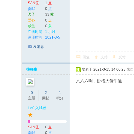
SAN值
1
点
贡献
0
点
叉子
33
枚
爱心
0
点
咸鱼
0
条
在线时间
1 小时
注册时间
2021-3-5
发消息
回复
支持
反对
往往生
发表于 2021-3-15 14:00:23
来自
六六六啊，卧槽大佬牛逼
0
2
1
主题
回帖
积分
Lv.0 入城者
SAN值
0
点
贡献
0
点