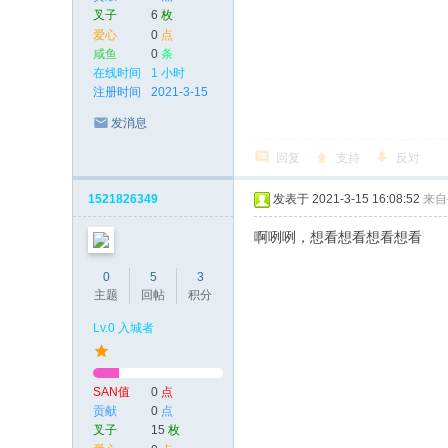
叉子
6
枚
爱心
0
点
咸鱼
0
条
在线时间
1 小时
注册时间
2021-3-15
发消息
回复
支持
反对
1521826349
发表于 2021-3-15 16:08:52
来自
啊咧咧，想看想看想看想看
0
5
3
主题
回帖
积分
Lv.0 入城者
SAN值
0
点
贡献
0
点
叉子
15
枚