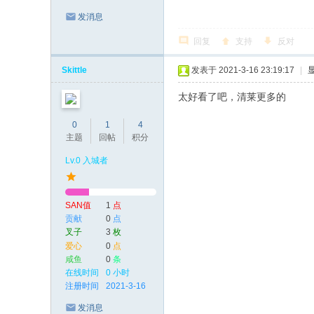
发消息
回复
支持
反对
Skittle
发表于 2021-3-16 23:19:17
|
太好看了吧，清莱更多的
0
1
4
主题
回帖
积分
Lv.0 入城者
SAN值
1
点
贡献
0
点
叉子
3
枚
爱心
0
点
咸鱼
0
条
在线时间
0 小时
注册时间
2021-3-16
发消息