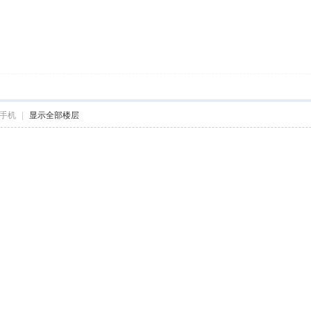
手机
|
显示全部楼层