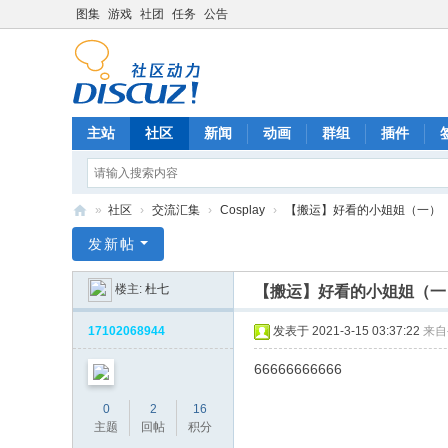
图集
游戏
社团
任务
公告
主站
社区
新闻
动画
群组
插件
»
社区
›
交流汇集
›
Cosplay
›
【搬运】好看的小姐姐（一）
A
发新帖
C
楼主:
杜七
【搬运】好看的小姐姐（一
G
中
17102068944
发表于 2021-3-15 03:37:22
来自
文
66666666666
社
0
2
16
区
主题
回帖
积分