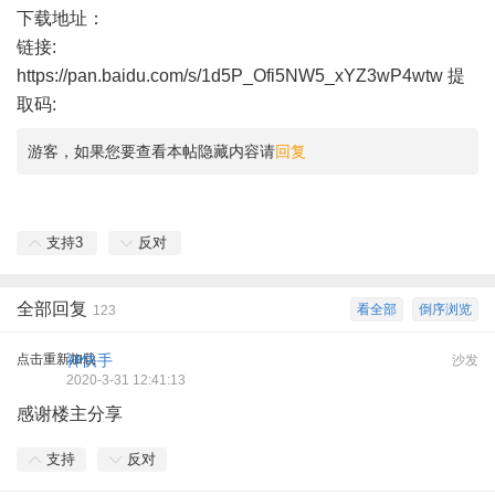
下载地址：
链接:
https://pan.baidu.com/s/1d5P_Ofi5NW5_xYZ3wP4wtw
提
取码:
游客，如果您要查看本帖隐藏内容请
回复
支持
3
反对
全部回复
看全部
倒序浏览
123
点击重新加载
神快手
沙发
2020-3-31 12:41:13
感谢楼主分享
支持
反对