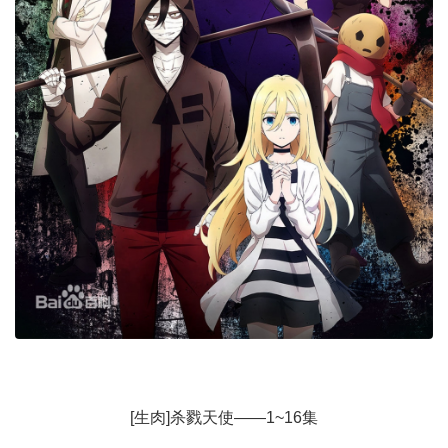
[生肉]杀戮天使——1~16集