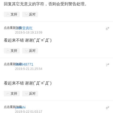
回复其它无意义的字符，否则会受到警告处理。
支持
反对
点击重新加载
二阶堂真红
#
6
2019-5-18 19:13:09
看起来不错 谢谢(ﾟДﾟ≡ﾟДﾟ)
支持
反对
点击重新加载
956948771
#
7
2019-5-21 21:25:54
看起来不错 谢谢(ﾟДﾟ≡ﾟДﾟ)
支持
反对
点击重新加载
yanshi
#
8
2019-5-22 01:03:17