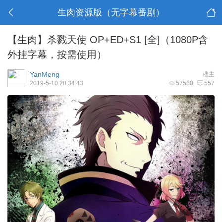
生肉资源版（无字幕番剧）
【生肉】杀戮天使 OP+ED+S1 [全]（1080P含
外挂字幕，按需使用）
YanMeng
楼主
2019-5-10 20:34:43
57580
557