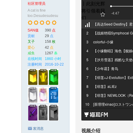
社区管理员
A cat is fine
too.Desudesudesu
SAN值
390
点
贡献
29
点
叉子
158
枚
爱心
42
点
咸鱼
1267
条
在线时间
1860 小时
注册时间
2016-10-22
发消息
视频介绍