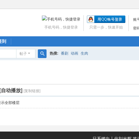
账
手机号码，快捷登录
只需一步，快速开始
密
签到
热搜:
番剧
动画
生肉
帖子
搜
索
[自动播放]
[复制链接]
显示全部楼层