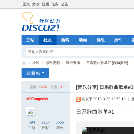
图集
游戏
社团
任务
公告
主站
社区
新闻
动画
群组
插件
»
社区
›
综合资源
›
综合资源
›
日系歌曲歌单#1[自动播放]
A
发新帖
C
[音乐分享]
日系歌曲歌单#1
查看:
2406
|
回复:
0
G
中
MRTangwin8
发表于 2018-3-23 12:59:18
|
文
日系歌曲歌单#1
社
693
2214
6655
区
主题
回帖
积分