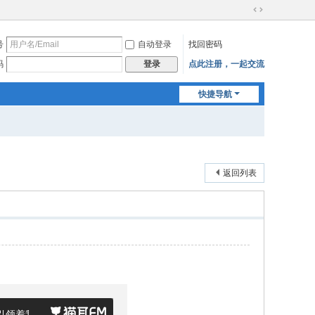
切
换
号
自动登录
找回密码
到
宽
码
点此注册，一起交流
登录
版
快捷导航
返回列表