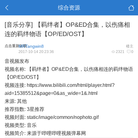
综合资源
[音乐分享]
【羁绊者】OP&ED合集，以伤痛相
连的羁绊物语【OP/ED/OST】
点击重新加载
MRTangwin8
楼主
2017-10-14 20:23:36
2321
0
音视频发布
视频名称: 【羁绊者】OP&ED合集，以伤痛相连的羁绊物语
【OP/ED/OST】
视频连接: https://www.bilibili.com/html/player.html?
aid=15385512&page=0&as_wide=1&.html
来源: 其他
推荐指数: 3星推荐
视频封面: static/image/common/nophoto.gif
视频类型: 音乐
视频简介: 来源于哔哩哔哩视频弹幕网