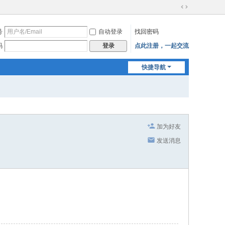
切
换
号
自动登录
找回密码
到
宽
码
点此注册，一起交流
登录
版
快捷导航
加为好友
发送消息