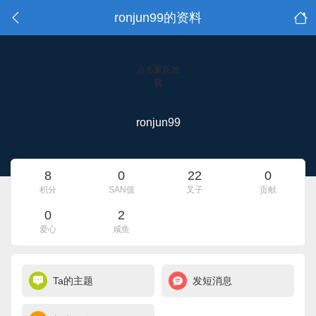
ronjun99的资料
点击重新加
载
ronjun99
8
0
22
0
积分
SAN值
叉子
贡献
0
2
爱心
咸鱼
Ta的主题
发短消息