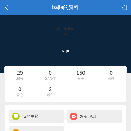
bajie的资料
点击重新加
载
bajie
29
0
150
0
积分
SAN值
叉子
贡献
0
2
爱心
咸鱼
Ta的主题
发短消息