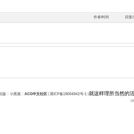
作者/时间
回复
就这样理所当然的
机版
|
小黑屋
|
ACG中文社区
(
黑ICP备19004942号-1
)
GM