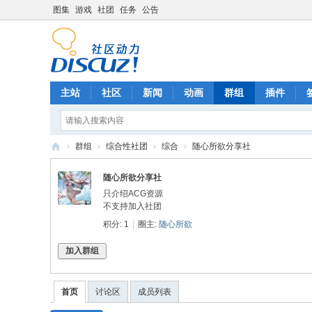
图集
游戏
社团
任务
公告
主站
社区
新闻
动画
群组
插件
›
群组
›
综合性社团
›
综合
›
随心所欲分享社
A
随心所欲分享社
C
只介绍ACG资源
G
不支持加入社团
积分: 1
|
圈主:
随心所欲
中
文
加入群组
社
区
首页
讨论区
成员列表