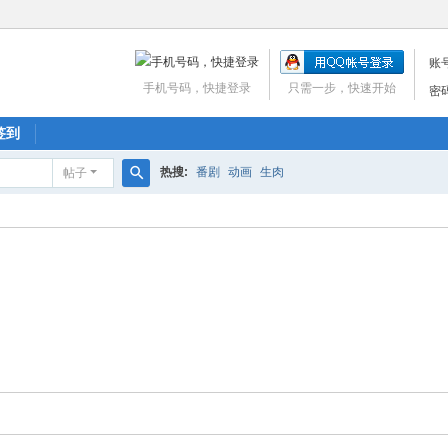
账
手机号码，快捷登录
只需一步，快速开始
密
签到
热搜:
番剧
动画
生肉
帖子
搜
索