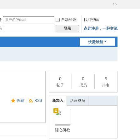
切
换
号
自动登录
找回密码
到
宽
码
点此注册，一起交流
登录
版
快捷导航
0
0
5
帖子
成员
排名
收藏
|
RSS
新加入
活跃成员
随心所欲