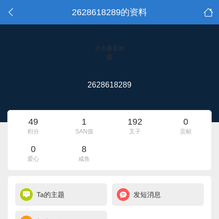
2628618289的资料
点击重新加
载
2628618289
49
1
192
0
积分
SAN值
叉子
贡献
0
8
爱心
咸鱼
Ta的主题
发短消息