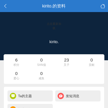
kirito.的资料
点击重新加
载
kirito.
6
0
23
0
积分
SAN值
叉子
贡献
0
0
爱心
咸鱼
Ta的主题
发短消息