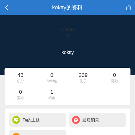
koktty的资料
点击重新加
载
koktty
43
0
239
0
积分
SAN值
叉子
贡献
0
1
爱心
咸鱼
Ta的主题
发短消息