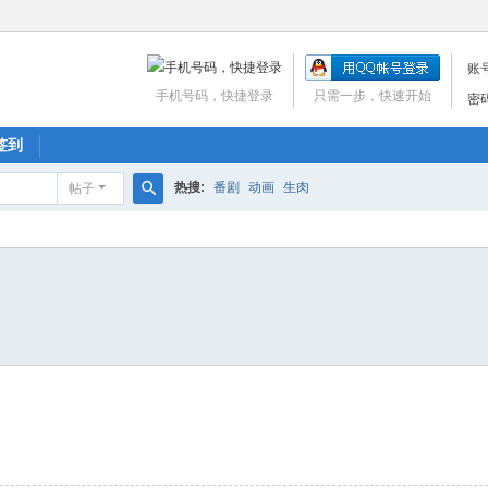
账
手机号码，快捷登录
只需一步，快速开始
密
签到
热搜:
番剧
动画
生肉
帖子
搜
索