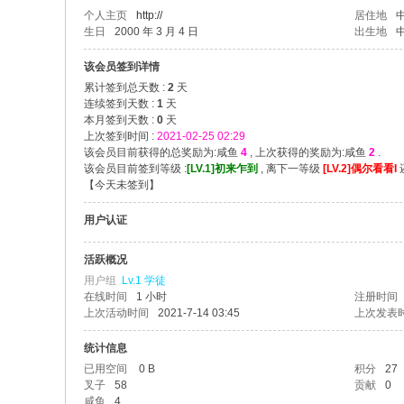
个人主页
http://
居住地
生日
2000 年 3 月 4 日
出生地
该会员签到详情
累计签到总天数 :
2
天
连续签到天数 :
1
天
本月签到天数 :
0
天
上次签到时间 :
2021-02-25 02:29
该会员目前获得的总奖励为:咸鱼
4
, 上次获得的奖励为:咸鱼
2
.
该会员目前签到等级 :
[LV.1]初来乍到
, 离下一等级
[LV.2]偶尔看看I
【
今天未签到
】
用户认证
活跃概况
用户组
Lv.1 学徒
在线时间
1 小时
注册时间
上次活动时间
2021-7-14 03:45
上次发表
统计信息
已用空间
0 B
积分
27
叉子
58
贡献
0
咸鱼
4