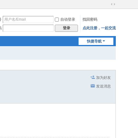
切
换
号
自动登录
找回密码
到
宽
码
点此注册，一起交流
登录
版
快捷导航
加为好友
发送消息