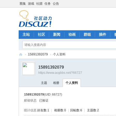
图集
游戏
社团
任务
公告
主站
社区
新闻
动画
群组
插件
›
15891392079
›
个人资料
A
15891392079
C
https://www.acgbbs.net/?66727
G
主题
相册
个人资料
中
文
15891392079
(UID: 66727)
社
邮箱状态
已验证
区
统计信息
好友数 1
|
相册数 0
|
回帖数 6
|
主题数 2