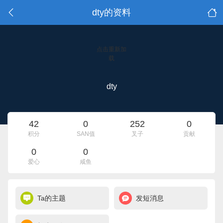
dty的资料
点击重新加
载
dty
42
0
252
0
积分
SAN值
叉子
贡献
0
0
爱心
咸鱼
Ta的主题
发短消息