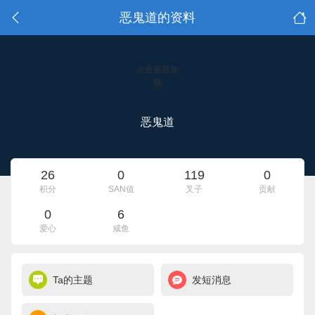
恶鬼道的资料
点击重新加
载
恶鬼道
26
0
119
0
积分
SAN值
叉子
贡献
0
6
爱心
咸鱼
Ta的主题
发短消息