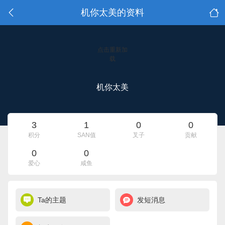
机你太美的资料
点击重新加
载
机你太美
3
1
0
0
积分
SAN值
叉子
贡献
0
0
爱心
咸鱼
Ta的主题
发短消息