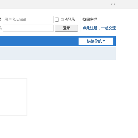
切
换
号
自动登录
找回密码
到
宽
码
点此注册，一起交流
登录
版
快捷导航