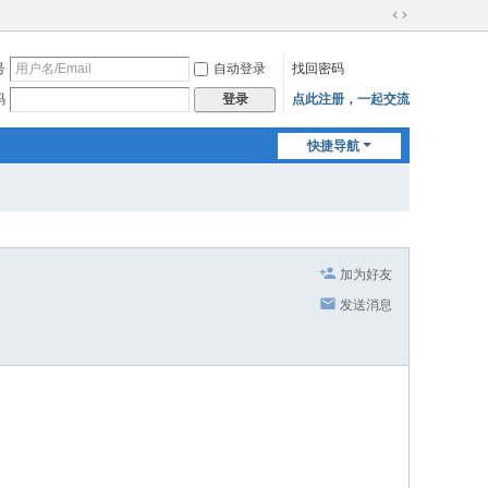
切
换
号
自动登录
找回密码
到
宽
码
点此注册，一起交流
登录
版
快捷导航
加为好友
发送消息