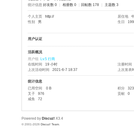
统计信息
好友数 0
|
相册数 0
|
回帖数 178
|
主题数 3
个人主页
http://
居住地
性别
男
生日
199
用户认证
活跃概况
用户组
Lv.5 行商
在线时间
19 小时
注册时间
上次活动时间
2021-6-7 18:37
上次发表
统计信息
已用空间
0 B
积分
323
叉子
976
贡献
0
咸鱼
72
Powered by
Discuz!
X3.4
© 2001-2026
Discuz! Team
.