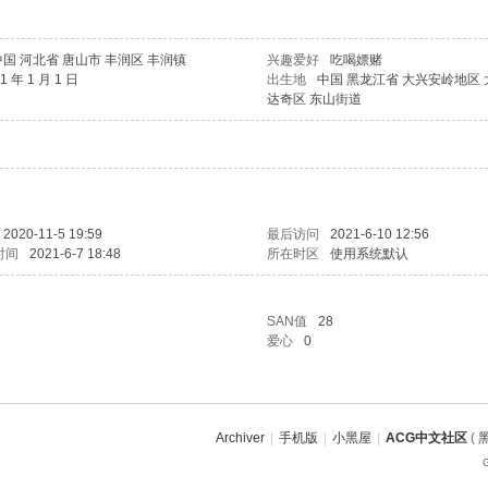
中国 河北省 唐山市 丰润区 丰润镇
兴趣爱好
吃喝嫖赌
1 年 1 月 1 日
出生地
中国 黑龙江省 大兴安岭地区
达奇区 东山街道
2020-11-5 19:59
最后访问
2021-6-10 12:56
时间
2021-6-7 18:48
所在时区
使用系统默认
SAN值
28
爱心
0
Archiver
|
手机版
|
小黑屋
|
ACG中文社区
(
黑