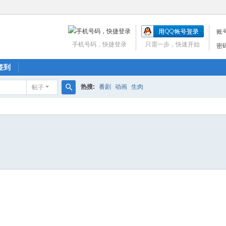
账
手机号码，快捷登录
只需一步，快速开始
密
签到
热搜:
番剧
动画
生肉
帖子
搜
索