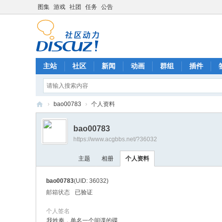
图集
游戏
社团
任务
公告
主站
社区
新闻
动画
群组
插件
›
bao00783
›
个人资料
A
bao00783
C
https://www.acgbbs.net/?36032
G
主题
相册
个人资料
中
文
bao00783
(UID: 36032)
社
邮箱状态
已验证
区
个人签名
我姓秦，单名一个间谍的碟