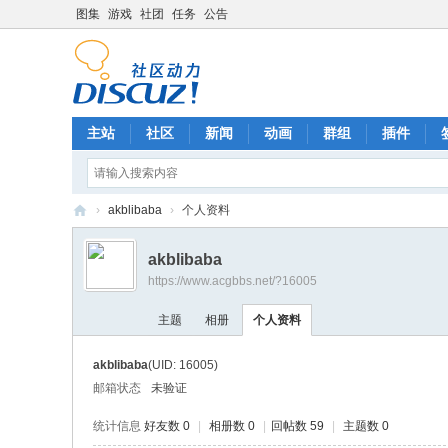
图集
游戏
社团
任务
公告
主站
社区
新闻
动画
群组
插件
›
akblibaba
›
个人资料
A
akblibaba
C
https://www.acgbbs.net/?16005
G
主题
相册
个人资料
中
文
akblibaba
(UID: 16005)
社
邮箱状态
未验证
区
统计信息
好友数 0
|
相册数 0
|
回帖数 59
|
主题数 0