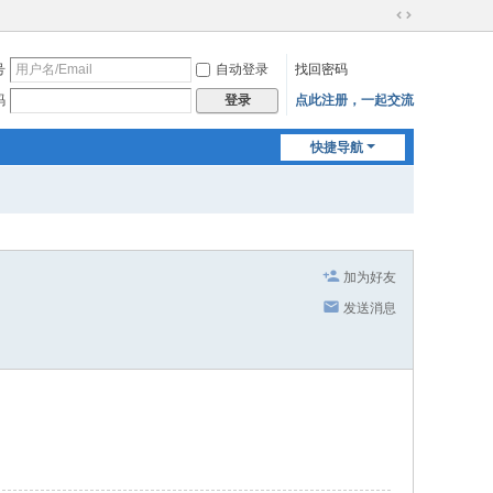
切
换
号
自动登录
找回密码
到
宽
码
点此注册，一起交流
登录
版
快捷导航
加为好友
发送消息