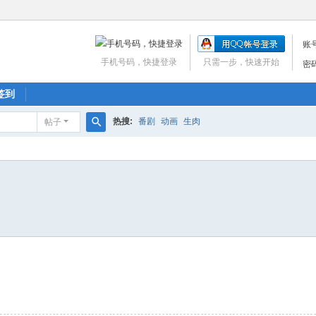
账
手机号码，快捷登录
只需一步，快速开始
密
签到
热搜:
番剧
动画
生肉
帖子
搜
索